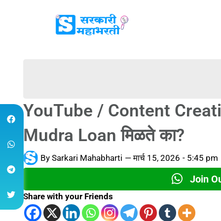
YouTube / Content Creation
Mudra Loan मिळते का?
By
Sarkari Mahabharti
—
मार्च 15, 2026
-
5:45 pm
Join O
Share with your Friends