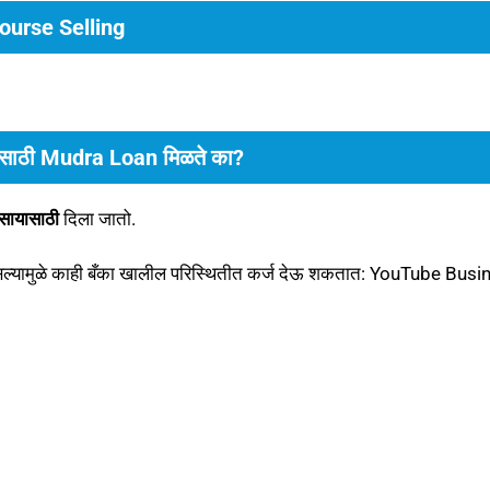
ourse Selling
साठी Mudra Loan मिळते का?
वसायासाठी
दिला जातो.
्यामुळे काही बँका खालील परिस्थितीत कर्ज देऊ शकतात: YouTube Busi