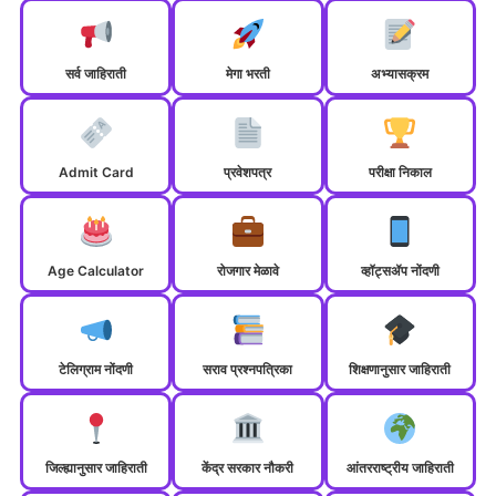
सर्व जाहिराती
मेगा भरती
अभ्यासक्रम
Admit Card
प्रवेशपत्र
परीक्षा निकाल
Age Calculator
रोजगार मेळावे
व्हॉट्सॲप नोंदणी
टेलिग्राम नोंदणी
सराव प्रश्नपत्रिका
शिक्षणानुसार जाहिराती
जिल्ह्यानुसार जाहिराती
केंद्र सरकार नौकरी
आंतरराष्ट्रीय जाहिराती