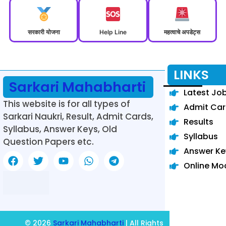
सरकारी योजना
Help Line
महत्वाचे अपडेट्स
LINKS
Sarkari Mahabharti
Latest Jo
This website is for all types of
Admit Ca
Sarkari Naukri, Result, Admit Cards,
Results
Syllabus, Answer Keys, Old
Syllabus
Question Papers etc.
Answer Ke
Online Mo
© 2026
Sarkari Mahabharti
| All Rights