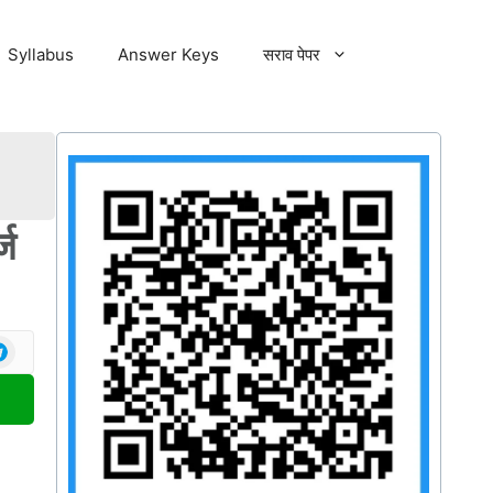
Syllabus
Answer Keys
सराव पेपर
्ज