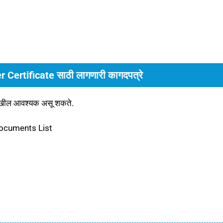
ertificate साठी लागणारी कागदपत्रे
खील आवश्यक असू शकते.
 Documents List