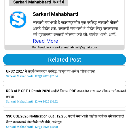
Sarkari Mahabharti के बारे में
Sarkari Mahabharti
सरकारी महाभरती हे महाराष्ट्रातील एक प्रसिद्ध सरकारी नोकरी
अलर्ट पोर्टल आहे. सरकारी महाभरती हे पोर्टल केंद्र सरकारच्या
सर्व प्रकारच्या सरकारी नोकऱ्या जसे की: पोलीस भरती, आर्मी
भरती, रेल्वे भरती, Bank Jobs, SSC, UPSC, PSC,
Read More
Defence Jobs तसेच सर्व राज्य सरकारच्या सरकारी
For Feedback - sarkarimahabharti@gmail.com
नोकऱ्यांचे अपडेट्स सर्वप्रथम या वेबसाईटवर प्राप्त करू शकत
आपल्या वापरकर्त्यांसाठी अचूक, वेळेवर, सत्य आणि विश्वसनीय
Related Post
माहिती प्रदान करण्याचे काम करते.
Sarkarimahabharti.com वर सरकारी विभागाच्या
UPSC 2027 चे संपूर्ण वेळापत्रक प्रसिद्ध; जाणून घ्या अर्ज व परीक्षा तारखा
Sarkari Mahabharti
अधिकृत जाहिरातींच्या आधारेच सरकारी नोकऱ्यांची नोटिफिकेशन
12 जून 2026
17:54
उपलब्ध करून दिली जाते.
RRB ALP CBT 1 Result 2026 जाहीर! निकाल PDF डाउनलोड करा, कट ऑफ व स्कोअरकार्ड
तपासा
Sarkari Mahabharti
12 जून 2026
16:52
SSC CGL 2026 Notification Out : 12,256 पदांची मेगा भरती जाहीर! पदवीधर उमेदवारांसाठी
केंद्र सरकारमध्ये नोकरीची मोठी संधी, अर्ज सुरू
Sarkari Mahabharti
12 जून 2026
15:00