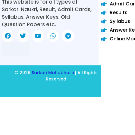
This website is for all types of
Admit Ca
Sarkari Naukri, Result, Admit Cards,
Results
Syllabus, Answer Keys, Old
Syllabus
Question Papers etc.
Answer Ke
Online Mo
© 2026
Sarkari Mahabharti
| All Rights
Reserved