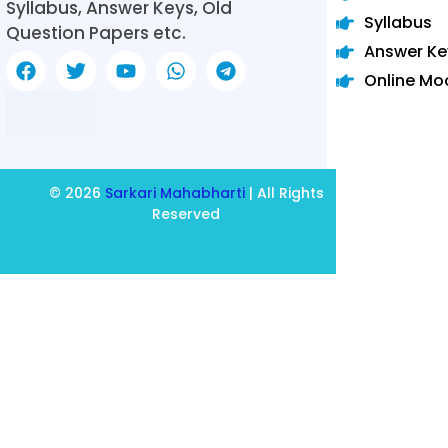
Syllabus, Answer Keys, Old
Syllabus
Question Papers etc.
Answer Ke
Online Mo
© 2026
Sarkari Mahabharti
| All Rights
Reserved