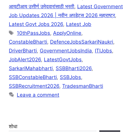
आयटीआय उत्तीर्ण उमेदवारांसाठी भरती
,
Latest Government
Job Updates 2026 | नवीन अपडेट्स 2026 महाराष्ट्र
,
Latest Govt Jobs 2026
,
Latest Job
10thPassJobs
,
ApplyOnline
,
ConstableBharti
,
DefenceJobsSarkariNaukri
,
DriverBharti
,
GovernmentJobsIndia
,
ITIJobs
,
JobAlert2026
,
LatestGovtJobs
,
SarkariMahabharti
,
SSBBharti2026
,
SSBConstableBharti
,
SSBJobs
,
SSBRecruitment2026
,
TradesmanBharti
Leave a comment
शोधा