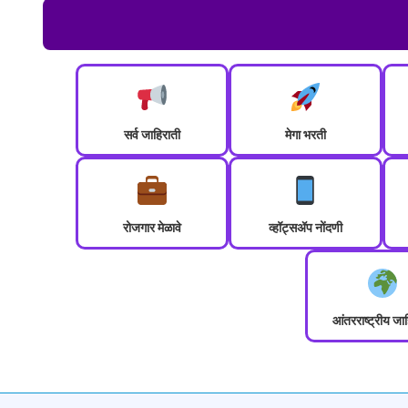
सर्व जाहिराती
मेगा भरती
रोजगार मेळावे
व्हॉट्सॲप नोंदणी
आंतरराष्ट्रीय जा