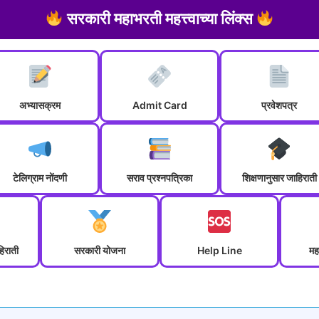
सरकारी महाभरती महत्त्वाच्या लिंक्स
अभ्यासक्रम
Admit Card
प्रवेशपत्र
टेलिग्राम नोंदणी
सराव प्रश्नपत्रिका
शिक्षणानुसार जाहिराती
हिराती
सरकारी योजना
Help Line
मह