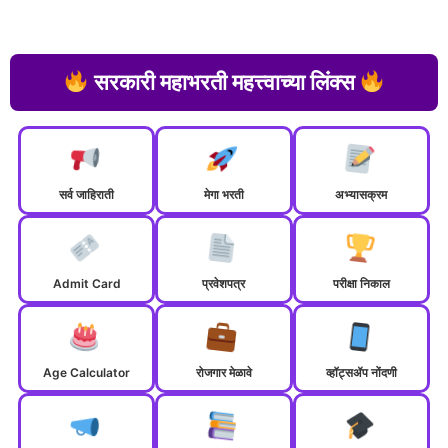
सरकारी महाभरती महत्त्वाच्या लिंक्स
सर्व जाहिराती
मेगा भरती
अभ्यासक्रम
Admit Card
प्रवेशपत्र
परीक्षा निकाल
Age Calculator
रोजगार मेळावे
व्हॉट्सॲप नोंदणी