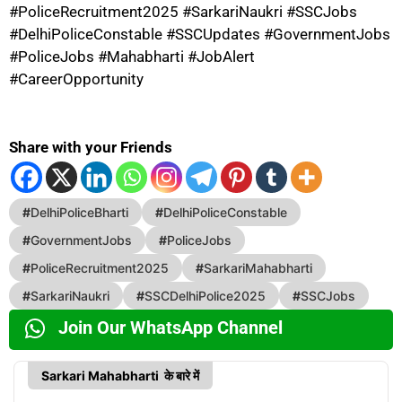
#PoliceRecruitment2025 #SarkariNaukri #SSCJobs
#DelhiPoliceConstable #SSCUpdates #GovernmentJobs
#PoliceJobs #Mahabharti #JobAlert
#CareerOpportunity
Share with your Friends
#
DelhiPoliceBharti
#
DelhiPoliceConstable
#
GovernmentJobs
#
PoliceJobs
#
PoliceRecruitment2025
#
SarkariMahabharti
#
SarkariNaukri
#
SSCDelhiPolice2025
#
SSCJobs
Join Our WhatsApp Channel
Sarkari Mahabharti के बारे में