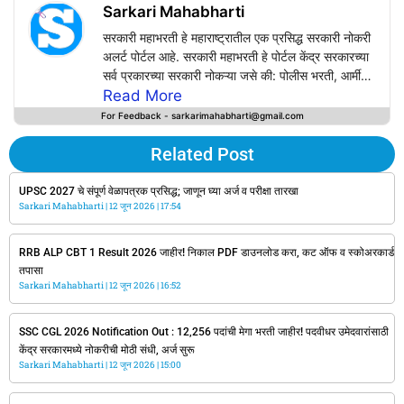
Sarkari Mahabharti
सरकारी महाभरती हे महाराष्ट्रातील एक प्रसिद्ध सरकारी नोकरी
अलर्ट पोर्टल आहे. सरकारी महाभरती हे पोर्टल केंद्र सरकारच्या
सर्व प्रकारच्या सरकारी नोकऱ्या जसे की: पोलीस भरती, आर्मी
भरती, रेल्वे भरती, Bank Jobs, SSC, UPSC, PSC,
Read More
Defence Jobs तसेच सर्व राज्य सरकारच्या सरकारी
For Feedback - sarkarimahabharti@gmail.com
नोकऱ्यांचे अपडेट्स सर्वप्रथम या वेबसाईटवर प्राप्त करू शकत
आपल्या वापरकर्त्यांसाठी अचूक, वेळेवर, सत्य आणि विश्वसनीय
Related Post
माहिती प्रदान करण्याचे काम करते.
Sarkarimahabharti.com वर सरकारी विभागाच्या
UPSC 2027 चे संपूर्ण वेळापत्रक प्रसिद्ध; जाणून घ्या अर्ज व परीक्षा तारखा
Sarkari Mahabharti
अधिकृत जाहिरातींच्या आधारेच सरकारी नोकऱ्यांची नोटिफिकेशन
12 जून 2026
17:54
उपलब्ध करून दिली जाते.
RRB ALP CBT 1 Result 2026 जाहीर! निकाल PDF डाउनलोड करा, कट ऑफ व स्कोअरकार्ड
तपासा
Sarkari Mahabharti
12 जून 2026
16:52
SSC CGL 2026 Notification Out : 12,256 पदांची मेगा भरती जाहीर! पदवीधर उमेदवारांसाठी
केंद्र सरकारमध्ये नोकरीची मोठी संधी, अर्ज सुरू
Sarkari Mahabharti
12 जून 2026
15:00