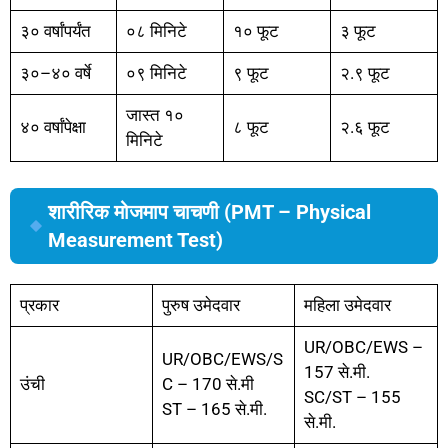
३० वर्षांपर्यंत
०८ मिनिटे
१० फूट
३ फूट
३०–४० वर्षे
०९ मिनिटे
९ फूट
२.९ फूट
जास्त १०
४० वर्षांपेक्षा
८ फूट
२.६ फूट
मिनिटे
शारीरिक मोजमाप चाचणी (PMT – Physical
Measurement Test)
प्रकार
पुरुष उमेदवार
महिला उमेदवार
UR/OBC/EWS –
UR/OBC/EWS/S
157 से.मी.
उंची
C – 170 से.मी
SC/ST – 155
ST – 165 से.मी.
से.मी.