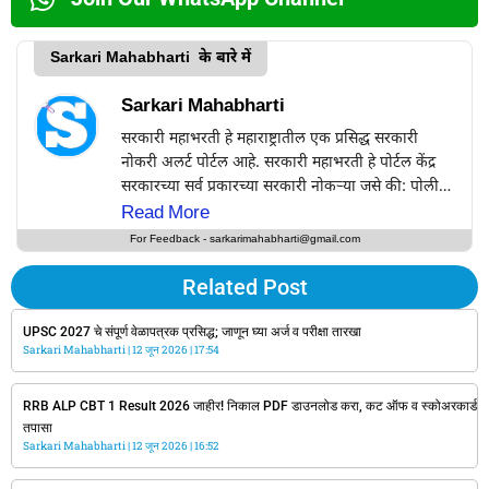
Sarkari Mahabharti के बारे में
Sarkari Mahabharti
सरकारी महाभरती हे महाराष्ट्रातील एक प्रसिद्ध सरकारी
नोकरी अलर्ट पोर्टल आहे. सरकारी महाभरती हे पोर्टल केंद्र
सरकारच्या सर्व प्रकारच्या सरकारी नोकऱ्या जसे की: पोलीस
भरती, आर्मी भरती, रेल्वे भरती, Bank Jobs, SSC,
Read More
UPSC, PSC, Defence Jobs तसेच सर्व राज्य
For Feedback - sarkarimahabharti@gmail.com
सरकारच्या सरकारी नोकऱ्यांचे अपडेट्स सर्वप्रथम या
वेबसाईटवर प्राप्त करू शकत आपल्या वापरकर्त्यांसाठी
Related Post
अचूक, वेळेवर, सत्य आणि विश्वसनीय माहिती प्रदान
करण्याचे काम करते. Sarkarimahabharti.com वर
UPSC 2027 चे संपूर्ण वेळापत्रक प्रसिद्ध; जाणून घ्या अर्ज व परीक्षा तारखा
Sarkari Mahabharti
12 जून 2026
17:54
सरकारी विभागाच्या अधिकृत जाहिरातींच्या आधारेच
सरकारी नोकऱ्यांची नोटिफिकेशन उपलब्ध करून दिली जाते.
RRB ALP CBT 1 Result 2026 जाहीर! निकाल PDF डाउनलोड करा, कट ऑफ व स्कोअरकार्ड
तपासा
Sarkari Mahabharti
12 जून 2026
16:52