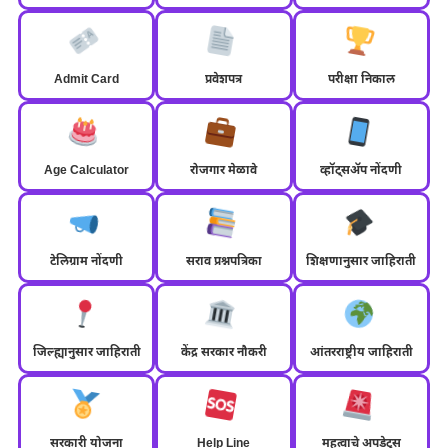
Admit Card
प्रवेशपत्र
परीक्षा निकाल
Age Calculator
रोजगार मेळावे
व्हॉट्सॲप नोंदणी
टेलिग्राम नोंदणी
सराव प्रश्नपत्रिका
शिक्षणानुसार जाहिराती
जिल्ह्यानुसार जाहिराती
केंद्र सरकार नौकरी
आंतरराष्ट्रीय जाहिराती
सरकारी योजना
Help Line
महत्वाचे अपडेट्स