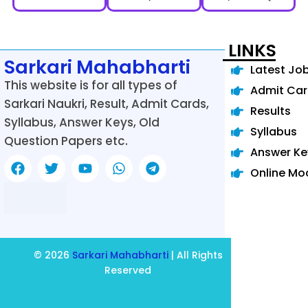
LINKS
Sarkari Mahabharti
Latest Jo
This website is for all types of
Admit Ca
Sarkari Naukri, Result, Admit Cards,
Results
Syllabus, Answer Keys, Old
Syllabus
Question Papers etc.
Answer Ke
Online Mo
© 2026
Sarkari Mahabharti
| All Rights
Reserved