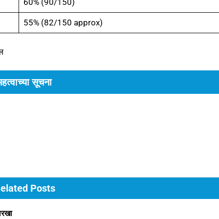
60% (90/150)
55% (82/150 approx)
ल
महत्वाच्या सूचना
elated Posts
तारखा