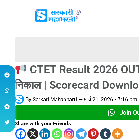
CTET Result 2026 OUT 
निकाल | Scorecard Downl
By
Sarkari Mahabharti
—
मार्च 21, 2026
-
7:16 pm
Join O
Share with your Friends