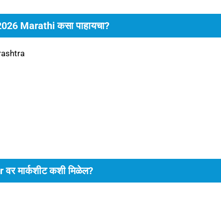
026 Marathi कसा पाहायचा?
arashtra
 वर मार्कशीट कशी मिळेल?