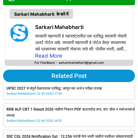
Sarkari Mahabharti के बारे में
Sarkari Mahabharti
सरकारी महाभरती हे महाराष्ट्रातील एक प्रसिद्ध सरकारी नोकरी
अलर्ट पोर्टल आहे. सरकारी महाभरती हे पोर्टल केंद्र सरकारच्या
सर्व प्रकारच्या सरकारी नोकऱ्या जसे की: पोलीस भरती, आर्मी
भरती, रेल्वे भरती, Bank Jobs, SSC, UPSC, PSC,
Read More
Defence Jobs तसेच सर्व राज्य सरकारच्या सरकारी
For Feedback - sarkarimahabharti@gmail.com
नोकऱ्यांचे अपडेट्स सर्वप्रथम या वेबसाईटवर प्राप्त करू शकत
आपल्या वापरकर्त्यांसाठी अचूक, वेळेवर, सत्य आणि विश्वसनीय
Related Post
माहिती प्रदान करण्याचे काम करते.
Sarkarimahabharti.com वर सरकारी विभागाच्या
UPSC 2027 चे संपूर्ण वेळापत्रक प्रसिद्ध; जाणून घ्या अर्ज व परीक्षा तारखा
Sarkari Mahabharti
अधिकृत जाहिरातींच्या आधारेच सरकारी नोकऱ्यांची नोटिफिकेशन
12 जून 2026
17:54
उपलब्ध करून दिली जाते.
RRB ALP CBT 1 Result 2026 जाहीर! निकाल PDF डाउनलोड करा, कट ऑफ व स्कोअरकार्ड
तपासा
Sarkari Mahabharti
12 जून 2026
16:52
SSC CGL 2026 Notification Out : 12,256 पदांची मेगा भरती जाहीर! पदवीधर उमेदवारांसाठी