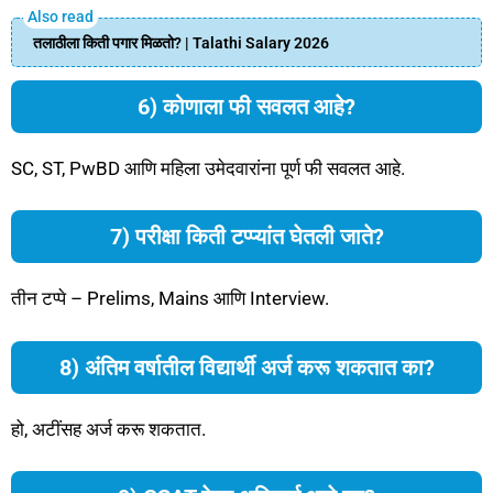
तलाठीला किती पगार मिळतो? | Talathi Salary 2026
6) कोणाला फी सवलत आहे?
SC, ST, PwBD आणि महिला उमेदवारांना पूर्ण फी सवलत आहे.
7) परीक्षा किती टप्प्यांत घेतली जाते?
तीन टप्पे – Prelims, Mains आणि Interview.
8) अंतिम वर्षातील विद्यार्थी अर्ज करू शकतात का?
हो, अटींसह अर्ज करू शकतात.