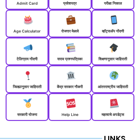
Admit Card
प्रवेशपत्र
परीक्षा निकाल
Age Calculator
रोजगार मेळावे
व्हॉट्सॲप नोंदणी
टेलिग्राम नोंदणी
सराव प्रश्नपत्रिका
शिक्षणानुसार जाहिराती
जिल्ह्यानुसार जाहिराती
केंद्र सरकार नौकरी
आंतरराष्ट्रीय जाहिराती
सरकारी योजना
Help Line
महत्वाचे अपडेट्स
LINKS