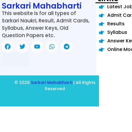
Sarkari Mahabharti
Latest Jo
This website is for all types of
Admit Ca
Sarkari Naukri, Result, Admit Cards,
Results
Syllabus, Answer Keys, Old
Syllabus
Question Papers etc.
Answer Ke
Online Mo
© 2026
Sarkari Mahabharti
| All Rights
Reserved