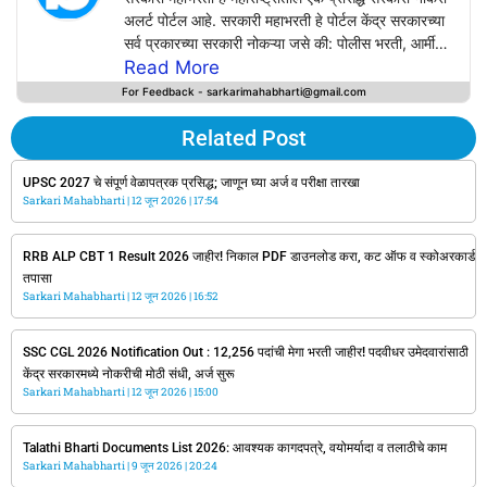
अलर्ट पोर्टल आहे. सरकारी महाभरती हे पोर्टल केंद्र सरकारच्या
सर्व प्रकारच्या सरकारी नोकऱ्या जसे की: पोलीस भरती, आर्मी
भरती, रेल्वे भरती, Bank Jobs, SSC, UPSC, PSC,
Read More
Defence Jobs तसेच सर्व राज्य सरकारच्या सरकारी
For Feedback - sarkarimahabharti@gmail.com
नोकऱ्यांचे अपडेट्स सर्वप्रथम या वेबसाईटवर प्राप्त करू शकत
आपल्या वापरकर्त्यांसाठी अचूक, वेळेवर, सत्य आणि विश्वसनीय
Related Post
माहिती प्रदान करण्याचे काम करते.
Sarkarimahabharti.com वर सरकारी विभागाच्या
UPSC 2027 चे संपूर्ण वेळापत्रक प्रसिद्ध; जाणून घ्या अर्ज व परीक्षा तारखा
Sarkari Mahabharti
अधिकृत जाहिरातींच्या आधारेच सरकारी नोकऱ्यांची नोटिफिकेशन
12 जून 2026
17:54
उपलब्ध करून दिली जाते.
RRB ALP CBT 1 Result 2026 जाहीर! निकाल PDF डाउनलोड करा, कट ऑफ व स्कोअरकार्ड
तपासा
Sarkari Mahabharti
12 जून 2026
16:52
SSC CGL 2026 Notification Out : 12,256 पदांची मेगा भरती जाहीर! पदवीधर उमेदवारांसाठी
केंद्र सरकारमध्ये नोकरीची मोठी संधी, अर्ज सुरू
Sarkari Mahabharti
12 जून 2026
15:00
Talathi Bharti Documents List 2026: आवश्यक कागदपत्रे, वयोमर्यादा व तलाठीचे काम
Sarkari Mahabharti
9 जून 2026
20:24