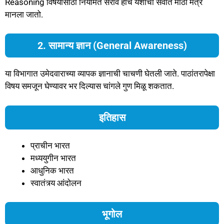
Reasoning विषयासाठी नियमित सराव हाच यशाचा सर्वात मोठा मंत्र
मानला जातो.
2. सामान्य ज्ञान (General Awareness)
या विभागात उमेदवाराच्या व्यापक ज्ञानाची चाचणी घेतली जाते. पाठांतरापेक्षा
विषय समजून घेण्यावर भर दिल्यास चांगले गुण मिळू शकतात.
इतिहास
प्राचीन भारत
मध्ययुगीन भारत
आधुनिक भारत
स्वातंत्र्य आंदोलन
भूगोल