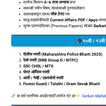
दररोज किमान
4–6 तास अभ्यास
करा
सकाळी नवीन विषय, संध्याकाळी पुनरावलोकन
आठवड्यातून एकदा
मॉक टेस्ट
घ्या
चालू घडामोडींसाठी
Current Affairs PDF / Apps
वापर
जुन्या प्रश्नपत्रिका (Previous Papers) सोडवा
Sarkar
१०वी / १२वी 
पोलीस भरती (Maharashtra Police Bharti 2025)
रेल्वे भरती (RRB Group D / NTPC)
SSC CHSL / MTS
पोस्ट ऑफिस भरती
आर्मी / नेव्ही / एअरफोर्स भरती
Forest Guard / Talathi / Gram Sevak Bharti
या सर्व भरतींच्या अपडेटसाठी दररोज भेट द्या
Sarkari Mahab