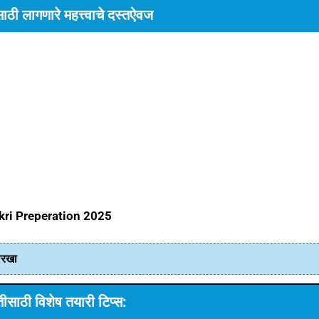
ठी लागणारे महत्त्वाचे दस्तऐवज
kri
Preperation
2025
तारखा
साठी विशेष तयारी टिप्स: