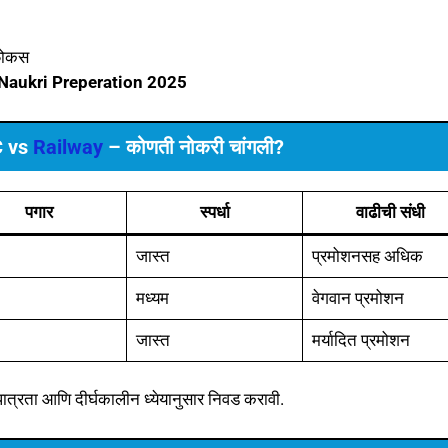
फोकस
 Naukri
Preperation
2025
C vs
Railway
– कोणती नोकरी चांगली?
पगार
स्पर्धा
वाढीची संधी
जास्त
प्रमोशनसह अधिक
मध्यम
वेगवान प्रमोशन
जास्त
मर्यादित प्रमोशन
 पात्रता आणि दीर्घकालीन ध्येयानुसार निवड करावी.