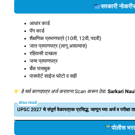
सरकारी नोकरीसा
आधार कार्ड
पॅन कार्ड
शैक्षणिक प्रमाणपत्रे (10वी, 12वी, पदवी)
जात प्रमाणपत्र (लागू असल्यास)
रहिवासी दाखला
जन्म प्रमाणपत्र
बँक पासबुक
पासपोर्ट साईज फोटो व सही
हे सर्व कागदपत्र अर्ज करताना Scan करून ठेवा.
Sarkari Nau
UPSC 2027 चे संपूर्ण वेळापत्रक प्रसिद्ध; जाणून घ्या अर्ज व परीक्षा 
पोलीस भरती