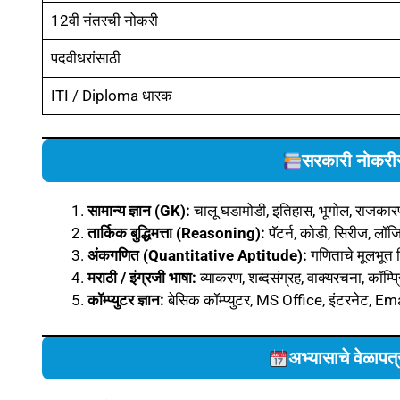
12वी नंतरची नोकरी
पदवीधरांसाठी
ITI / Diploma धारक
सरकारी नोकरीस
सामान्य ज्ञान (GK):
चालू घडामोडी, इतिहास, भूगोल, राजका
तार्किक बुद्धिमत्ता (Reasoning):
पॅटर्न, कोडी, सिरीज, लॉज
अंकगणित (Quantitative Aptitude):
गणिताचे मूलभूत न
मराठी / इंग्रजी भाषा:
व्याकरण, शब्दसंग्रह, वाक्यरचना, कॉम्प्र
कॉम्प्युटर ज्ञान:
बेसिक कॉम्प्युटर, MS Office, इंटरनेट, Em
अभ्यासाचे वेळा