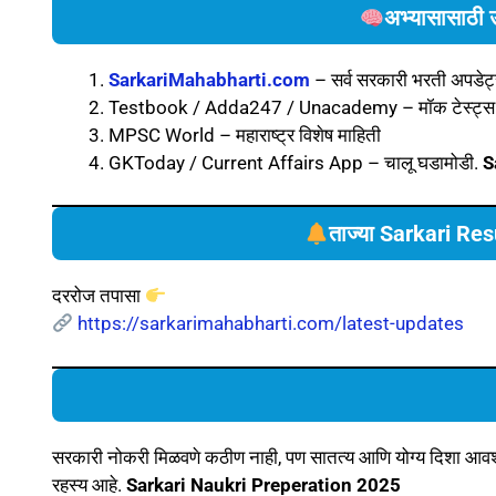
अभ्यासासाठी उ
SarkariMahabharti.com
– सर्व सरकारी भरती अपडेट
Testbook / Adda247 / Unacademy – मॉक टेस्ट्स
MPSC World – महाराष्ट्र विशेष माहिती
GKToday / Current Affairs App – चालू घडामोडी.
S
ताज्या Sarkari Re
दररोज तपासा
https://sarkarimahabharti.com/latest-updates
सरकारी नोकरी मिळवणे कठीण नाही, पण सातत्य आणि योग्य दिशा आवश्यक
रहस्य आहे.
Sarkari Naukri
Preperation
2025