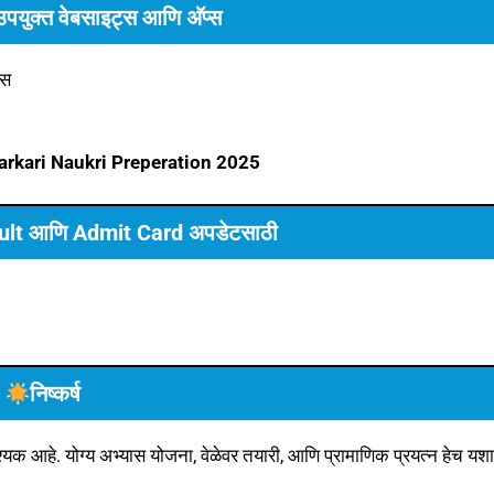
पयुक्त वेबसाइट्स आणि अ‍ॅप्स
्स
arkari Naukri
Preperation
2025
sult आणि Admit Card अपडेटसाठी
निष्कर्ष
 आहे. योग्य अभ्यास योजना, वेळेवर तयारी, आणि प्रामाणिक प्रयत्न हेच यशा