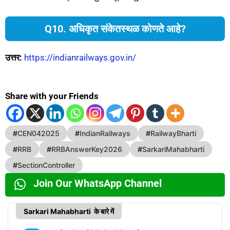
Q10. अधिकृत संकेतस्थळ कोणते आहे?
उत्तर:
https://indianrailways.gov.in/
Share with your Friends
#
CEN042025
#
IndianRailways
#
RailwayBharti
#
RRB
#
RRBAnswerKey2026
#
SarkariMahabharti
#
SectionController
Join Our WhatsApp Channel
Sarkari Mahabharti के बारे में