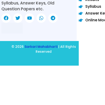
Syllabus, Answer Keys, Old
Syllabus
Question Papers etc.
Answer Ke
Online Mo
© 2026
Sarkari Mahabharti
| All Rights
Reserved