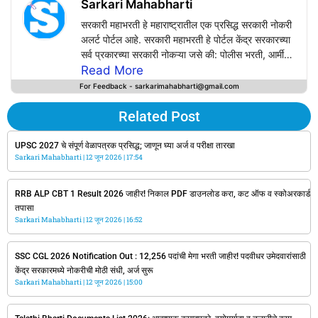
Sarkari Mahabharti
सरकारी महाभरती हे महाराष्ट्रातील एक प्रसिद्ध सरकारी नोकरी
अलर्ट पोर्टल आहे. सरकारी महाभरती हे पोर्टल केंद्र सरकारच्या
सर्व प्रकारच्या सरकारी नोकऱ्या जसे की: पोलीस भरती, आर्मी
भरती, रेल्वे भरती, Bank Jobs, SSC, UPSC, PSC,
Read More
Defence Jobs तसेच सर्व राज्य सरकारच्या सरकारी
For Feedback - sarkarimahabharti@gmail.com
नोकऱ्यांचे अपडेट्स सर्वप्रथम या वेबसाईटवर प्राप्त करू शकत
आपल्या वापरकर्त्यांसाठी अचूक, वेळेवर, सत्य आणि विश्वसनीय
Related Post
माहिती प्रदान करण्याचे काम करते.
Sarkarimahabharti.com वर सरकारी विभागाच्या
UPSC 2027 चे संपूर्ण वेळापत्रक प्रसिद्ध; जाणून घ्या अर्ज व परीक्षा तारखा
Sarkari Mahabharti
अधिकृत जाहिरातींच्या आधारेच सरकारी नोकऱ्यांची नोटिफिकेशन
12 जून 2026
17:54
उपलब्ध करून दिली जाते.
RRB ALP CBT 1 Result 2026 जाहीर! निकाल PDF डाउनलोड करा, कट ऑफ व स्कोअरकार्ड
तपासा
Sarkari Mahabharti
12 जून 2026
16:52
SSC CGL 2026 Notification Out : 12,256 पदांची मेगा भरती जाहीर! पदवीधर उमेदवारांसाठी
केंद्र सरकारमध्ये नोकरीची मोठी संधी, अर्ज सुरू
Sarkari Mahabharti
12 जून 2026
15:00