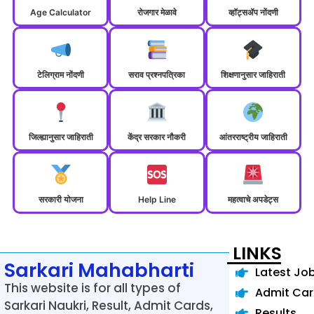
Age Calculator
रोजगार मेळावे
व्हॉट्सॲप नोंदणी
टेलिग्राम नोंदणी
सराव प्रश्नपत्रिका
शिक्षणानुसार जाहिराती
जिल्ह्यानुसार जाहिराती
केंद्र सरकार नौकरी
आंतरराष्ट्रीय जाहिराती
सरकारी योजना
Help Line
महत्वाचे अपडेट्स
LINKS
Sarkari Mahabharti
Latest Jo
This website is for all types of
Admit Ca
Sarkari Naukri, Result, Admit Cards,
Results