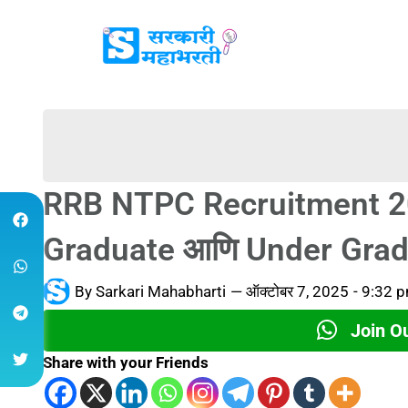
RRB NTPC Recruitment 2025
Graduate आणि Under Gradua
By
Sarkari Mahabharti
—
ऑक्टोबर 7, 2025
-
9:32 
Join O
Share with your Friends