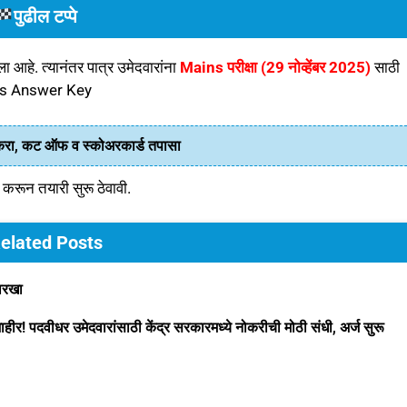
पुढील टप्पे
ला आहे. त्यानंतर पात्र उमेदवारांना
Mains परीक्षा (29 नोव्हेंबर 2025)
साठी
ims Answer Key
ा, कट ऑफ व स्कोअरकार्ड तपासा
त करून तयारी सुरू ठेवावी.
elated Posts
तारखा
 पदवीधर उमेदवारांसाठी केंद्र सरकारमध्ये नोकरीची मोठी संधी, अर्ज सुरू