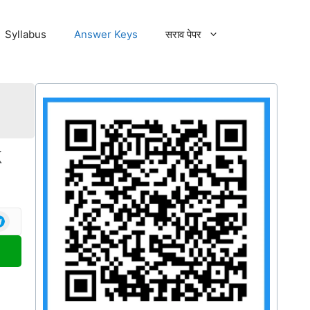
Syllabus
Answer Keys
सराव पेपर
k