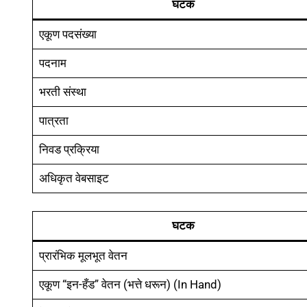
घटक
एकूण पदसंख्या
पदनाम
भरती संस्था
पात्रता
निवड प्रक्रिया
अधिकृत वेबसाइट
घटक
प्रारंभिक मूलभूत वेतन
एकूण “इन-हँड” वेतन (भत्ते धरून) (In Hand)