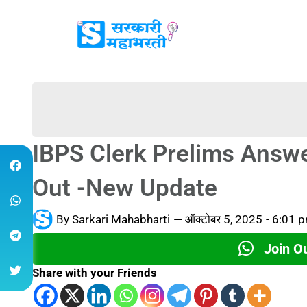
IBPS Clerk Prelims Answ
Out -New Update
By
Sarkari Mahabharti
—
ऑक्टोबर 5, 2025
-
6:01 
Join O
Share with your Friends