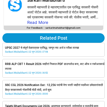
Sarkari Mahabharti
सरकारी महाभरती हे महाराष्ट्रातील एक प्रसिद्ध सरकारी नोकरी
अलर्ट पोर्टल आहे. सरकारी महाभरती हे पोर्टल केंद्र सरकारच्या
सर्व प्रकारच्या सरकारी नोकऱ्या जसे की: पोलीस भरती, आर्मी
भरती, रेल्वे भरती, Bank Jobs, SSC, UPSC, PSC,
Read More
Defence Jobs तसेच सर्व राज्य सरकारच्या सरकारी
For Feedback - sarkarimahabharti@gmail.com
नोकऱ्यांचे अपडेट्स सर्वप्रथम या वेबसाईटवर प्राप्त करू शकत
आपल्या वापरकर्त्यांसाठी अचूक, वेळेवर, सत्य आणि विश्वसनीय
Related Post
माहिती प्रदान करण्याचे काम करते.
Sarkarimahabharti.com वर सरकारी विभागाच्या
UPSC 2027 चे संपूर्ण वेळापत्रक प्रसिद्ध; जाणून घ्या अर्ज व परीक्षा तारखा
Sarkari Mahabharti
अधिकृत जाहिरातींच्या आधारेच सरकारी नोकऱ्यांची नोटिफिकेशन
12 जून 2026
17:54
उपलब्ध करून दिली जाते.
RRB ALP CBT 1 Result 2026 जाहीर! निकाल PDF डाउनलोड करा, कट ऑफ व स्कोअरकार्ड
तपासा
Sarkari Mahabharti
12 जून 2026
16:52
SSC CGL 2026 Notification Out : 12,256 पदांची मेगा भरती जाहीर! पदवीधर उमेदवारांसाठी
केंद्र सरकारमध्ये नोकरीची मोठी संधी, अर्ज सुरू
Sarkari Mahabharti
12 जून 2026
15:00
Talathi Bharti Documents List 2026: आवश्यक कागदपत्रे, वयोमर्यादा व तलाठीचे काम