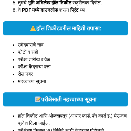
तुमचे
भूमि अभिलेख हॉल तिकीट
स्क्रीनवर दिसेल.
ते
PDF मध्ये डाउनलोड
करून
प्रिंट
घ्या.
हॉल तिकीटवरील माहिती तपासा:
उमेदवाराचे नाव
फोटो व सही
परीक्षा तारीख व वेळ
परीक्षा केंद्राचा पत्ता
रोल नंबर
महत्त्वाच्या सूचना
परीक्षेसाठी महत्त्वाच्या सूचना
हॉल तिकीट आणि ओळखपत्र (आधार कार्ड, पॅन कार्ड इ.) घेऊनच
प्रवेश दिला जाईल.
परीक्षेच्या किमान 30 मिनिटे आधी केंद्रावर पोहोचावे.