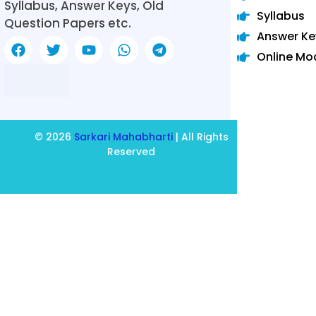
Syllabus, Answer Keys, Old
Syllabus
Question Papers etc.
Answer Ke
Online Mo
© 2026
Sarkari Mahabharti
| All Rights
Reserved