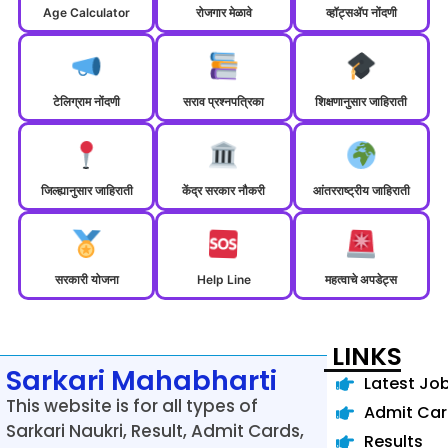
Age Calculator
रोजगार मेळावे
व्हॉट्सॲप नोंदणी
टेलिग्राम नोंदणी
सराव प्रश्नपत्रिका
शिक्षणानुसार जाहिराती
जिल्ह्यानुसार जाहिराती
केंद्र सरकार नौकरी
आंतरराष्ट्रीय जाहिराती
सरकारी योजना
Help Line
महत्वाचे अपडेट्स
LINKS
Sarkari Mahabharti
Latest Jo
This website is for all types of
Admit Ca
Sarkari Naukri, Result, Admit Cards,
Results