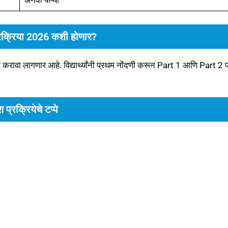
अनेक फेऱ्या
्रक्रिया 2026 कशी होणार?
े अर्ज करावा लागणार आहे. विद्यार्थ्यांनी प्रथम नोंदणी करून Part 1 आणि Part 2 फ
श प्रक्रियेचे टप्पे