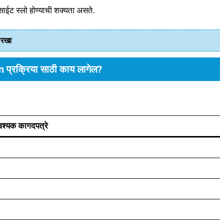
ेबसाईट स्लो होण्याची शक्यता असते.
तारखा
 प्रक्रिया साठी काय लागेल?
श्यक कागदपत्रे