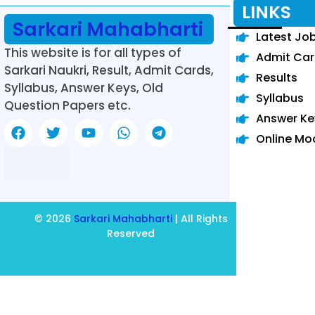
LINKS
Sarkari Mahabharti
Latest Jo
This website is for all types of
Admit Ca
Sarkari Naukri, Result, Admit Cards,
Results
Syllabus, Answer Keys, Old
Syllabus
Question Papers etc.
Answer Ke
Online Mo
© 2026
Sarkari Mahabharti
| All Rights
Reserved