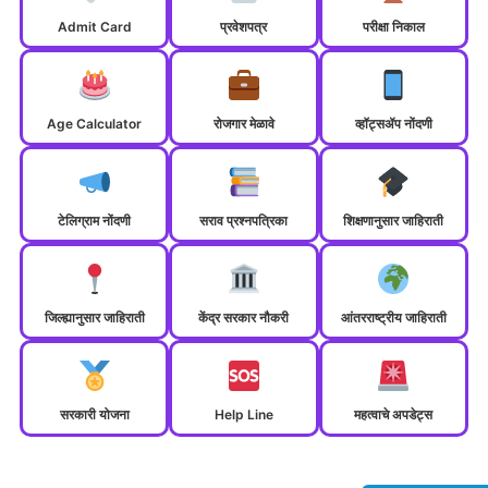
Admit Card
प्रवेशपत्र
परीक्षा निकाल
Age Calculator
रोजगार मेळावे
व्हॉट्सॲप नोंदणी
टेलिग्राम नोंदणी
सराव प्रश्नपत्रिका
शिक्षणानुसार जाहिराती
जिल्ह्यानुसार जाहिराती
केंद्र सरकार नौकरी
आंतरराष्ट्रीय जाहिराती
सरकारी योजना
Help Line
महत्वाचे अपडेट्स