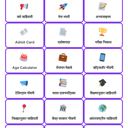
सर्व जाहिराती
मेगा भरती
अभ्यासक्रम
Admit Card
प्रवेशपत्र
परीक्षा निकाल
Age Calculator
रोजगार मेळावे
व्हॉट्सॲप नोंदणी
टेलिग्राम नोंदणी
सराव प्रश्नपत्रिका
शिक्षणानुसार जाहिराती
जिल्ह्यानुसार जाहिराती
केंद्र सरकार नौकरी
आंतरराष्ट्रीय जाहिराती