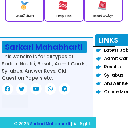
सरकारी योजना
Help Line
महत्वाचे अपडेट्स
LINKS
Sarkari Mahabharti
Latest Jo
This website is for all types of
Admit Ca
Sarkari Naukri, Result, Admit Cards,
Results
Syllabus, Answer Keys, Old
Syllabus
Question Papers etc.
Answer Ke
Online Mo
© 2026
Sarkari Mahabharti
| All Rights