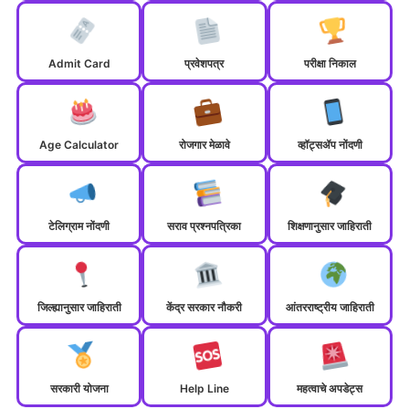
Admit Card
प्रवेशपत्र
परीक्षा निकाल
Age Calculator
रोजगार मेळावे
व्हॉट्सॲप नोंदणी
टेलिग्राम नोंदणी
सराव प्रश्नपत्रिका
शिक्षणानुसार जाहिराती
जिल्ह्यानुसार जाहिराती
केंद्र सरकार नौकरी
आंतरराष्ट्रीय जाहिराती
सरकारी योजना
Help Line
महत्वाचे अपडेट्स