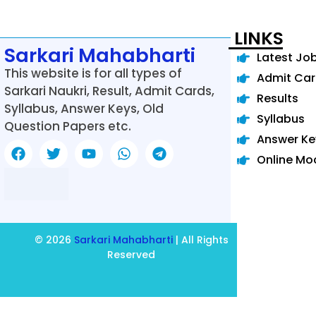
LINKS
Sarkari Mahabharti
Latest Jo
This website is for all types of
Admit Ca
Sarkari Naukri, Result, Admit Cards,
Results
Syllabus, Answer Keys, Old
Syllabus
Question Papers etc.
Answer Ke
Online Mo
© 2026
Sarkari Mahabharti
| All Rights
Reserved