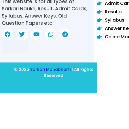
This website is for all types of
Admit Ca
Sarkari Naukri, Result, Admit Cards,
Results
Syllabus, Answer Keys, Old
Syllabus
Question Papers etc.
Answer Ke
Online Mo
© 2026
Sarkari Mahabharti
| All Rights
Reserved