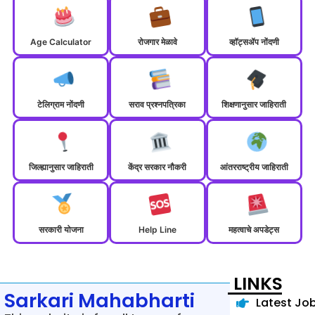
Age Calculator
रोजगार मेळावे
व्हॉट्सॲप नोंदणी
टेलिग्राम नोंदणी
सराव प्रश्नपत्रिका
शिक्षणानुसार जाहिराती
जिल्ह्यानुसार जाहिराती
केंद्र सरकार नौकरी
आंतरराष्ट्रीय जाहिराती
सरकारी योजना
Help Line
महत्वाचे अपडेट्स
LINKS
Sarkari Mahabharti
Latest Jo