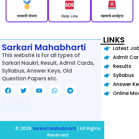
सरकारी योजना
Help Line
महत्वाचे अपडेट्स
LINKS
Sarkari Mahabharti
Latest Jo
This website is for all types of
Admit Ca
Sarkari Naukri, Result, Admit Cards,
Results
Syllabus, Answer Keys, Old
Syllabus
Question Papers etc.
Answer Ke
Online Mo
© 2026
Sarkari Mahabharti
| All Rights
Reserved