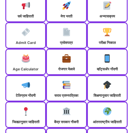
सर्व जाहिराती
मेगा भरती
अभ्यासक्रम
Admit Card
प्रवेशपत्र
परीक्षा निकाल
Age Calculator
रोजगार मेळावे
व्हॉट्सॲप नोंदणी
टेलिग्राम नोंदणी
सराव प्रश्नपत्रिका
शिक्षणानुसार जाहिराती
जिल्ह्यानुसार जाहिराती
केंद्र सरकार नौकरी
आंतरराष्ट्रीय जाहिराती