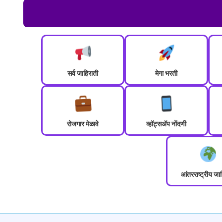
सर्व जाहिराती
मेगा भरती
रोजगार मेळावे
व्हॉट्सॲप नोंदणी
आंतरराष्ट्रीय जा