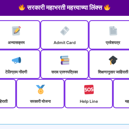
सरकारी महाभरती महत्त्वाच्या लिंक्स
अभ्यासक्रम
Admit Card
प्रवेशपत्र
टेलिग्राम नोंदणी
सराव प्रश्नपत्रिका
शिक्षणानुसार जाहिराती
हिराती
सरकारी योजना
Help Line
मह