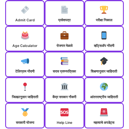
Admit Card
प्रवेशपत्र
परीक्षा निकाल
Age Calculator
रोजगार मेळावे
व्हॉट्सॲप नोंदणी
टेलिग्राम नोंदणी
सराव प्रश्नपत्रिका
शिक्षणानुसार जाहिराती
जिल्ह्यानुसार जाहिराती
केंद्र सरकार नौकरी
आंतरराष्ट्रीय जाहिराती
सरकारी योजना
Help Line
महत्वाचे अपडेट्स