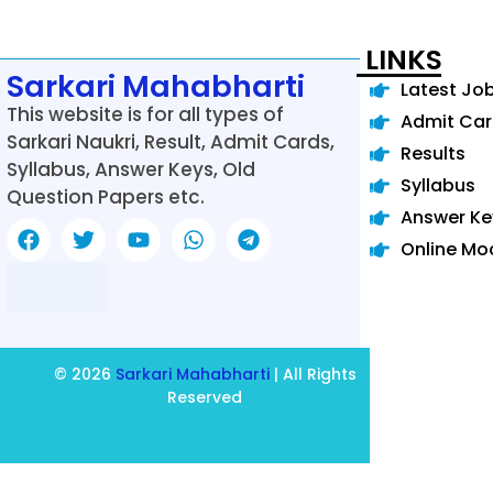
LINKS
Sarkari Mahabharti
Latest Jo
This website is for all types of
Admit Ca
Sarkari Naukri, Result, Admit Cards,
Results
Syllabus, Answer Keys, Old
Syllabus
Question Papers etc.
Answer Ke
Online Mo
© 2026
Sarkari Mahabharti
| All Rights
Reserved